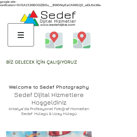
google-site-
verification=SVGA1538BOGlZBGu__BWGNryKaCA9M1Q0_wDLlhicWw
BİZ GELECEK İÇİN ÇALIŞIYORUZ
Welcome to Sedef Photography​
Sedef Dijital Hizmetlere
Hoşgeldiniz
Antalya'da Profesyonel Fotoğraf Hizmetleri
Sedef Hülagü & Uzay Hülagü